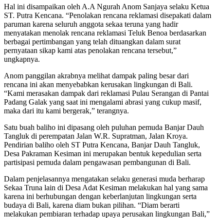
Hal ini disampaikan oleh A.A Ngurah Anom Sanjaya selaku Ketua
ST. Putra Kencana. “Penolakan rencana reklamasi disepakati dalam
paruman karena seluruh anggota sekaa teruna yang hadir
menyatakan menolak rencana reklamasi Teluk Benoa berdasarkan
berbagai pertimbangan yang telah dituangkan dalam surat
pernyataan sikap kami atas penolakan rencana tersebut,”
ungkapnya.
Anom panggilan akrabnya melihat dampak paling besar dari
rencana ini akan menyebabkan kerusakan lingkungan di Bali.
“Kami merasakan dampak dari reklamasi Pulau Serangan di Pantai
Padang Galak yang saat ini mengalami abrasi yang cukup masif,
maka dari itu kami bergerak,” terangnya.
Satu buah baliho ini dipasang oleh puluhan pemuda Banjar Dauh
Tangluk di perempatan Jalan W.R. Supratman, Jalan Kroya.
Pendirian baliho oleh ST Putra Kencana, Banjar Dauh Tangluk,
Desa Pakraman Kesiman ini merupakan bentuk kepedulian serta
partisipasi pemuda dalam pengawasan pembangunan di Bali.
Dalam penjelasannya mengatakan selaku generasi muda berharap
Sekaa Truna lain di Desa Adat Kesiman melakukan hal yang sama
karena ini berhubungan dengan keberlanjutan lingkungan serta
budaya di Bali, karena diam bukan pilihan. “Diam berarti
melakukan pembiaran terhadap upaya perusakan lingkungan Bali,”