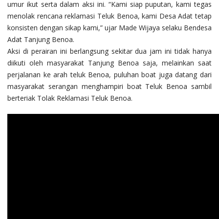
umur ikut serta dalam aksi ini. “Kami siap puputan, kami tegas
menolak rencana reklamasi Teluk Benoa, kami Desa Adat tetap
konsisten dengan sikap kami,” ujar Made Wijaya selaku Bendesa
Adat Tanjung Benoa.
Aksi di perairan ini berlangsung sekitar dua jam ini tidak hanya
diikuti oleh masyarakat Tanjung Benoa saja, melainkan saat
perjalanan ke arah teluk Benoa, puluhan boat juga datang dari
masyarakat serangan menghampiri boat Teluk Benoa sambil
berteriak Tolak Reklamasi Teluk Benoa.