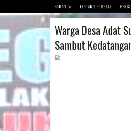
BERANDA
TENTANG FORBALI
PERS
MENG
Warga Desa Adat Su
REFER
Sambut Kedatangan
KRON