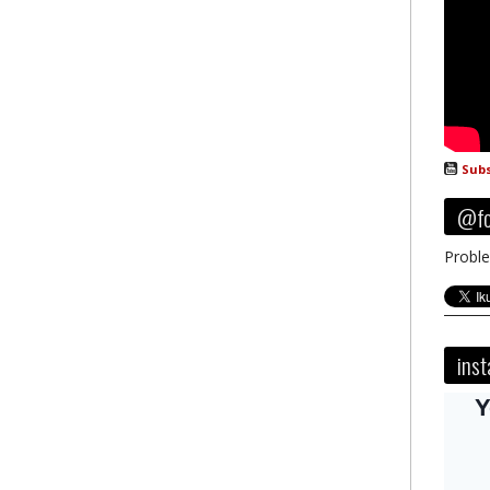
Subs
@fo
Proble
ins