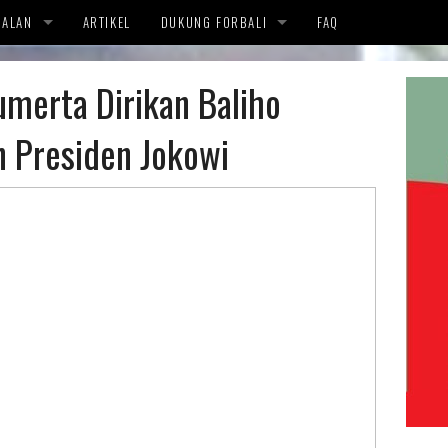
OALAN
ARTIKEL
DUKUNG FORBALI
FAQ
APA KAMI MENOLAK
DUKUNGAN
merta Dirikan Baliho
ENSI
 Presiden Jokowi
OLOGI