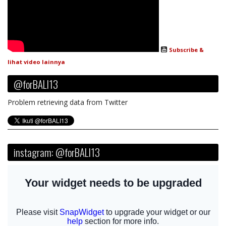
Subscribe &
lihat video lainnya
@forBALI13
Problem retrieving data from Twitter
instagram: @forBALI13