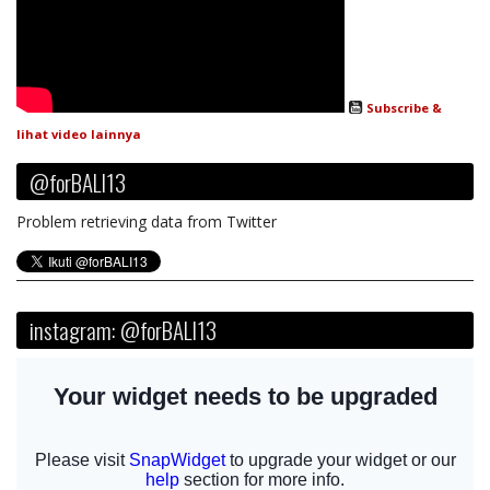
Subscribe &
lihat video lainnya
@forBALI13
Problem retrieving data from Twitter
instagram: @forBALI13