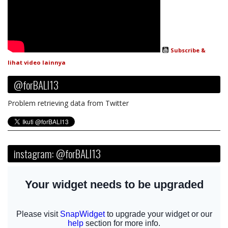
Subscribe &
lihat video lainnya
@forBALI13
Problem retrieving data from Twitter
instagram: @forBALI13