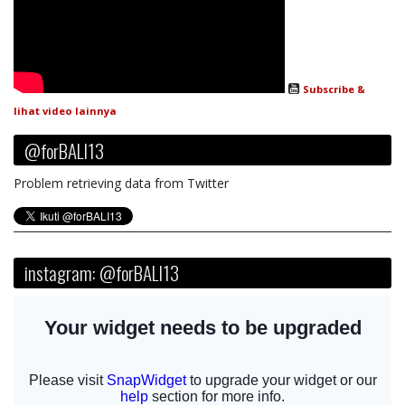
Subscribe &
lihat video lainnya
@forBALI13
Problem retrieving data from Twitter
instagram: @forBALI13