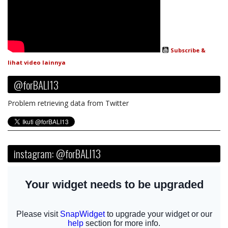
Subscribe &
lihat video lainnya
@forBALI13
Problem retrieving data from Twitter
instagram: @forBALI13