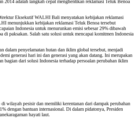
un 2014 adalah langkah cepat menghentikan reklamasi Teluk Benoa
 Direktur Eksekutif WALHI Bali menyatakan kebijakan reklamasi
LHI menunjukkan kebijakan reklamasi Teluk Benoa tersebut
capaian Indonesia untuk menurunkan emisi sebesar 29% dibawah
noa di paksakan. Salah satu solusi untuk mencapai komitmen Indonesia
an dalam penyelamatan hutan dan iklim global tersebut, menjadi
demi generasi hari ini dan generasi yang akan datang. Ini merupakan
n bagian dari solusi Indonesia terhadap persoalan perubahan iklim
i wilayah pesisir dan memiliki kerentanan dari dampak perubahan
1% dengan bantuan internasional. Di dalam pidatonya, Presiden
nekaragaman hayati laut.