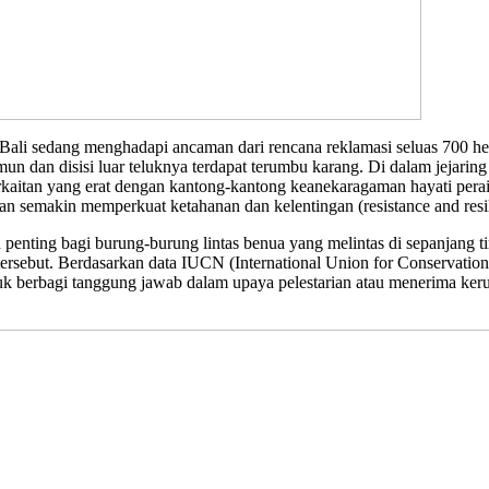
Bali sedang menghadapi ancaman dari rencana reklamasi seluas 700 he
n dan disisi luar teluknya terdapat terumbu karang. Di dalam jejaring 
erkaitan yang erat dengan kantong-kantong keanekaragaman hayati per
n semakin memperkuat ketahanan dan kelentingan (resistance and resili
enting bagi burung-burung lintas benua yang melintas di sepanjang ti
ersebut. Berdasarkan data IUCN (International Union for Conservation
k berbagi tanggung jawab dalam upaya pelestarian atau menerima kerug