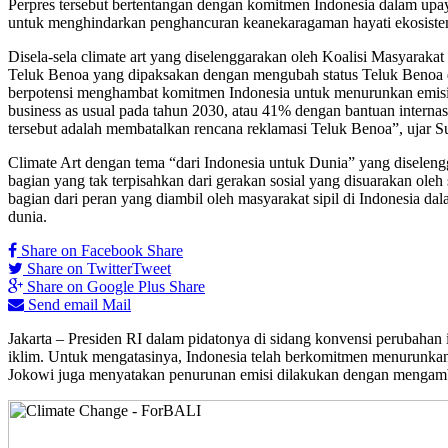
Perpres tersebut bertentangan dengan komitmen Indonesia dalam up
untuk menghindarkan penghancuran keanekaragaman hayati ekosistem
Disela-sela climate art yang diselenggarakan oleh Koalisi Masyarak
Teluk Benoa yang dipaksakan dengan mengubah status Teluk Benoa d
berpotensi menghambat komitmen Indonesia untuk menurunkan emisi
business as usual pada tahun 2030, atau 41% dengan bantuan internasi
tersebut adalah membatalkan rencana reklamasi Teluk Benoa”, ujar S
Climate Art dengan tema “dari Indonesia untuk Dunia” yang diselengg
bagian yang tak terpisahkan dari gerakan sosial yang disuarakan ole
bagian dari peran yang diambil oleh masyarakat sipil di Indonesia da
dunia.
Share on Facebook
Share
Share on Twitter
Tweet
Share on Google Plus
Share
Send email
Mail
Jakarta – Presiden RI dalam pidatonya di sidang konvensi perubah
iklim. Untuk mengatasinya, Indonesia telah berkomitmen menurunkan 
Jokowi juga menyatakan penurunan emisi dilakukan dengan mengambi