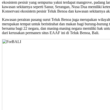
ekosistem pesisir yang sempurna yakni terdapat mangrove, padang lamu
kawasan sekitarnya seperti Sanur, Serangan, Nusa Dua memiliki ket
Konservasi ekosistem pesisir Teluk Benoa dan kawasan sekitarnya aka
Kawasan perairan pasang surut Teluk Benoa juga merupakan wilayah p
merupakan tempat untuk beristirahat dan makan bagi burung-burung t
bersama bagi 22 negara, dan masing-masing negara memiliki hak untu
dari kerusakan permanen situs EAAF ini di Teluk Benoa, Bali.