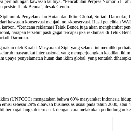
aya perlindungan kawasan lautnya. “Pencabutan Perpres Nomor 51 Tah
 pesisir Teluk Benoa”, desak Gendo.
at Sipil untuk Penyelamatan Hutan dan Iklim Global, Suriadi Darmoko,
ari kawasan konservasi menjadi non-konservasi. Hasil penelitian WA
 karbon. “Rencana reklamasi Teluk Benoa juga akan menghambat pen
onal, harapan tersebut pasti gagal tercapai jika reklamasi di Teluk Be
uriadi Darmoko.
arakan oleh Koalisi Masyarakat Sipil yang selama ini memiliki perhati
h seluruh masyarakat internasional yang memperjuangkan keadilan iklim 
lam upaya penyelamatan hutan dan iklim global, yang tentulah diharapka
an iklim (UNFCCC) mengatakan bahwa 60% masyarakat Indonesia hidup d
emisi sebesar 29% dibawah business as usual pada tahun 2030, atau 4
l berbagai langkah termasuk dengan cara melakukan perlindungan kea