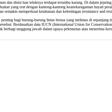
n dan disisi luar teluknya terdapat terumbu karang. Di dalam jejaring 
erkaitan yang erat dengan kantong-kantong keanekaragaman hayati per
n semakin memperkuat ketahanan dan kelentingan (resistance and resili
enting bagi burung-burung lintas benua yang melintas di sepanjang ti
ersebut. Berdasarkan data IUCN (International Union for Conservation
k berbagi tanggung jawab dalam upaya pelestarian atau menerima kerug