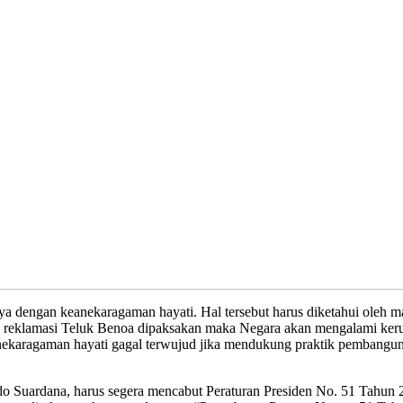
a dengan keanekaragaman hayati. Hal tersebut harus diketahui oleh mas
a reklamasi Teluk Benoa dipaksakan maka Negara akan mengalami kerug
nekaragaman hayati gagal terwujud jika mendukung praktik pembanguna
o Suardana, harus segera mencabut Peraturan Presiden No. 51 Tahun 