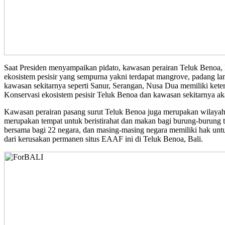
Saat Presiden menyampaikan pidato, kawasan perairan Teluk Benoa, 
ekosistem pesisir yang sempurna yakni terdapat mangrove, padang lamu
kawasan sekitarnya seperti Sanur, Serangan, Nusa Dua memiliki ket
Konservasi ekosistem pesisir Teluk Benoa dan kawasan sekitarnya aka
Kawasan perairan pasang surut Teluk Benoa juga merupakan wilayah p
merupakan tempat untuk beristirahat dan makan bagi burung-burung t
bersama bagi 22 negara, dan masing-masing negara memiliki hak untu
dari kerusakan permanen situs EAAF ini di Teluk Benoa, Bali.