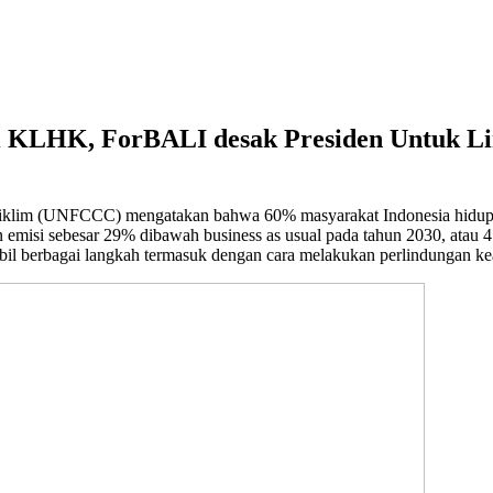
Di KLHK, ForBALI desak Presiden Untuk L
an iklim (UNFCCC) mengatakan bahwa 60% masyarakat Indonesia hidup d
emisi sebesar 29% dibawah business as usual pada tahun 2030, atau 4
l berbagai langkah termasuk dengan cara melakukan perlindungan kea