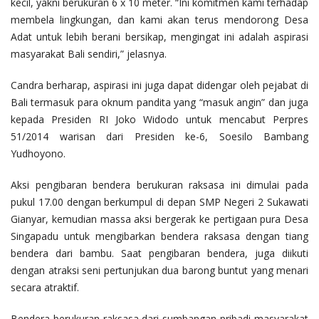
kecil, yakni berukuran 6 x 10 meter. “Ini komitmen kami terhadap
membela lingkungan, dan kami akan terus mendorong Desa
Adat untuk lebih berani bersikap, mengingat ini adalah aspirasi
masyarakat Bali sendiri,” jelasnya.
Candra berharap, aspirasi ini juga dapat didengar oleh pejabat di
Bali termasuk para oknum pandita yang “masuk angin” dan juga
kepada Presiden RI Joko Widodo untuk mencabut Perpres
51/2014 warisan dari Presiden ke-6, Soesilo Bambang
Yudhoyono.
Aksi pengibaran bendera berukuran raksasa ini dimulai pada
pukul 17.00 dengan berkumpul di depan SMP Negeri 2 Sukawati
Gianyar, kemudian massa aksi bergerak ke pertigaan pura Desa
Singapadu untuk mengibarkan bendera raksasa dengan tiang
bendera dari bambu. Saat pengibaran bendera, juga diikuti
dengan atraksi seni pertunjukan dua barong buntut yang menari
secara atraktif.
Bendera berukuran raksasa dari sumbangan pribadi masyarakat