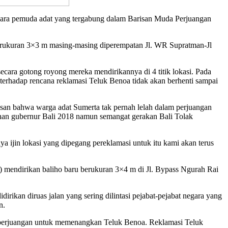
i para pemuda adat yang tergabung dalam Barisan Muda Perjuangan
erukuran 3×3 m masing-masing diperempatan Jl. WR Supratman-Jl
secara gotong royong mereka mendirikannya di 4 titik lokasi. Pada
 terhadap rencana reklamasi Teluk Benoa tidak akan berhenti sampai
an bahwa warga adat Sumerta tak pernah lelah dalam perjuangan
ihan gubernur Bali 2018 namun semangat gerakan Bali Tolak
a ijin lokasi yang dipegang pereklamasi untuk itu kami akan terus
 mendirikan baliho baru berukuran 3×4 m di Jl. Bypass Ngurah Rai
ikan diruas jalan yang sering dilintasi pejabat-pejabat negara yang
n.
n perjuangan untuk memenangkan Teluk Benoa. Reklamasi Teluk