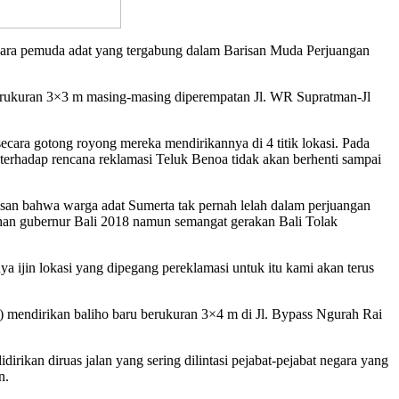
i para pemuda adat yang tergabung dalam Barisan Muda Perjuangan
erukuran 3×3 m masing-masing diperempatan Jl. WR Supratman-Jl
secara gotong royong mereka mendirikannya di 4 titik lokasi. Pada
 terhadap rencana reklamasi Teluk Benoa tidak akan berhenti sampai
an bahwa warga adat Sumerta tak pernah lelah dalam perjuangan
ihan gubernur Bali 2018 namun semangat gerakan Bali Tolak
a ijin lokasi yang dipegang pereklamasi untuk itu kami akan terus
 mendirikan baliho baru berukuran 3×4 m di Jl. Bypass Ngurah Rai
ikan diruas jalan yang sering dilintasi pejabat-pejabat negara yang
n.