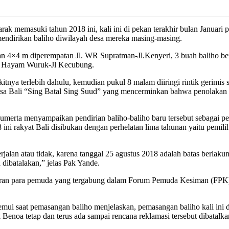
rak memasuki tahun 2018 ini, kali ini di pekan terakhir bulan Januar
dirikan baliho diwilayah desa mereka masing-masing.
n 4×4 m diperempatan Jl. WR Supratman-Jl.Kenyeri, 3 buah baliho b
 Jl Hayam Wuruk-Jl Kecubung.
itnya terlebih dahulu, kemudian pukul 8 malam diiringi rintik gerimis 
bahasa Bali “Sing Batal Sing Suud” yang mencerminkan bahwa penolakan
ta menyampaikan pendirian baliho-baliho baru tersebut sebagai pes
ini rakyat Bali disibukan dengan perhelatan lima tahunan yaitu pemil
alan atau tidak, karena tanggal 25 agustus 2018 adalah batas berlakuny
dibatalakan,” jelas Pak Yande.
giliran para pemuda yang tergabung dalam Forum Pemuda Kesiman (FPK)
 saat pemasangan baliho menjelaskan, pemasangan baliho kali ini didir
Benoa tetap dan terus ada sampai rencana reklamasi tersebut dibatalka