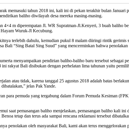
rak memasuki tahun 2018 ini, kali ini di pekan terakhir bulan Januar
dirikan baliho diwilayah desa mereka masing-masing.
n 4×4 m diperempatan Jl. WR Supratman-Jl.Kenyeri, 3 buah baliho b
 Jl Hayam Wuruk-Jl Kecubung.
itnya terlebih dahulu, kemudian pukul 8 malam diiringi rintik gerimis 
bahasa Bali “Sing Batal Sing Suud” yang mencerminkan bahwa penolakan
ta menyampaikan pendirian baliho-baliho baru tersebut sebagai pes
ini rakyat Bali disibukan dengan perhelatan lima tahunan yaitu pemil
alan atau tidak, karena tanggal 25 agustus 2018 adalah batas berlakuny
dibatalakan,” jelas Pak Yande.
giliran para pemuda yang tergabung dalam Forum Pemuda Kesiman (FPK)
 saat pemasangan baliho menjelaskan, pemasangan baliho kali ini didir
Benoa tetap dan terus ada sampai rencana reklamasi tersebut dibatalka
adanya penolakan oleh masyarakat Bali, kami akan terus menggeloraka