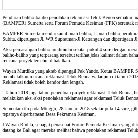
Pendirian baliho-baliho penolakan reklamasi Teluk Benoa semakin ma
(BAMPER) Sumerta serta Forum Pemuda Kesiman (FPK) serentak men
BAMPER Sumerta mendirikan 4 buah baliho, 1 buah baliho berukura
Subita, dipertigaan Jl. WR Supratman-Jl Katrangan dan dipertigaan
Aksi pemasangan baliho ini dimulai sekitar pukul 4 sore dengan merak
baliho-baliho yang terpasang tersebut terlihat jelas kalimat dalam 
rencana proyek tersebut dibatalkan.
Wayan Murdika yang akrab dipanggil Pak Yande, Ketua BAMPER Sumer
membatalkan rencana reklamasi Teluk Benoa walaupun di tahun 2018 
Reklamasi tidak boleh kendor dan lengah.
“Tahun 2018 juga tahun penentuan proyek reklamasi Teluk Benoa, berj
melakukan aksi-aksi penolakan reklamasi agar reklamasi Teluk Benoa 
Sementara itu pada Minggu, 28 Januari 2018 sekitar pukul 4 sore, 
tepatnya diperbatasan Desa Pekraman Kesiman.
I Wayan Rudita, sebagai penasehat Forum Pemuda Kesiman yang ditemui
datang ke Bali agar mereka melihat bahwa penolakan reklamasi Teluk 