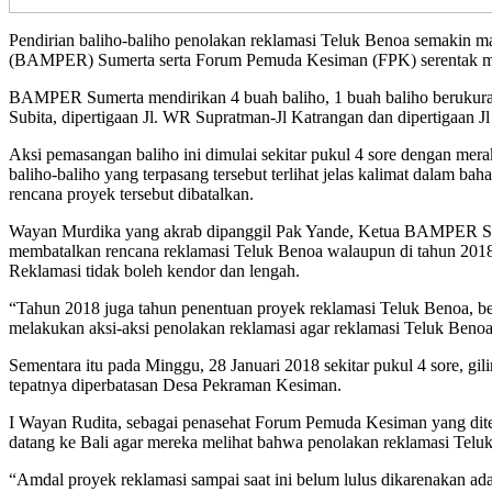
Pendirian baliho-baliho penolakan reklamasi Teluk Benoa semakin ma
(BAMPER) Sumerta serta Forum Pemuda Kesiman (FPK) serentak men
BAMPER Sumerta mendirikan 4 buah baliho, 1 buah baliho berukura
Subita, dipertigaan Jl. WR Supratman-Jl Katrangan dan dipertigaan
Aksi pemasangan baliho ini dimulai sekitar pukul 4 sore dengan merak
baliho-baliho yang terpasang tersebut terlihat jelas kalimat dalam 
rencana proyek tersebut dibatalkan.
Wayan Murdika yang akrab dipanggil Pak Yande, Ketua BAMPER Sumer
membatalkan rencana reklamasi Teluk Benoa walaupun di tahun 2018 
Reklamasi tidak boleh kendor dan lengah.
“Tahun 2018 juga tahun penentuan proyek reklamasi Teluk Benoa, berj
melakukan aksi-aksi penolakan reklamasi agar reklamasi Teluk Benoa 
Sementara itu pada Minggu, 28 Januari 2018 sekitar pukul 4 sore, 
tepatnya diperbatasan Desa Pekraman Kesiman.
I Wayan Rudita, sebagai penasehat Forum Pemuda Kesiman yang ditemui
datang ke Bali agar mereka melihat bahwa penolakan reklamasi Teluk 
“Amdal proyek reklamasi sampai saat ini belum lulus dikarenakan 