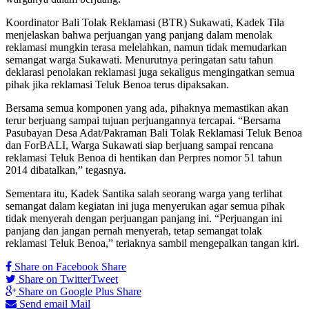
Koordinator Bali Tolak Reklamasi (BTR) Sukawati, Kadek Tila
menjelaskan bahwa perjuangan yang panjang dalam menolak
reklamasi mungkin terasa melelahkan, namun tidak memudarkan
semangat warga Sukawati. Menurutnya peringatan satu tahun
deklarasi penolakan reklamasi juga sekaligus mengingatkan semua
pihak jika reklamasi Teluk Benoa terus dipaksakan.
Bersama semua komponen yang ada, pihaknya memastikan akan
terur berjuang sampai tujuan perjuangannya tercapai. “Bersama
Pasubayan Desa Adat/Pakraman Bali Tolak Reklamasi Teluk Benoa
dan ForBALI, Warga Sukawati siap berjuang sampai rencana
reklamasi Teluk Benoa di hentikan dan Perpres nomor 51 tahun
2014 dibatalkan,” tegasnya.
Sementara itu, Kadek Santika salah seorang warga yang terlihat
semangat dalam kegiatan ini juga menyerukan agar semua pihak
tidak menyerah dengan perjuangan panjang ini. “Perjuangan ini
panjang dan jangan pernah menyerah, tetap semangat tolak
reklamasi Teluk Benoa,” teriaknya sambil mengepalkan tangan kiri.
Share on Facebook
Share
Share on Twitter
Tweet
Share on Google Plus
Share
Send email
Mail