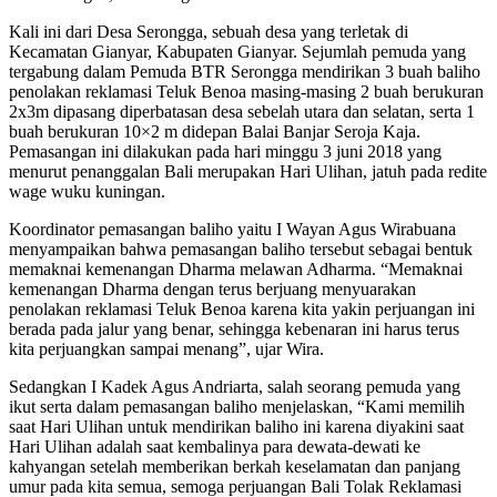
Kali ini dari Desa Serongga, sebuah desa yang terletak di
Kecamatan Gianyar, Kabupaten Gianyar. Sejumlah pemuda yang
tergabung dalam Pemuda BTR Serongga mendirikan 3 buah baliho
penolakan reklamasi Teluk Benoa masing-masing 2 buah berukuran
2x3m dipasang diperbatasan desa sebelah utara dan selatan, serta 1
buah berukuran 10×2 m didepan Balai Banjar Seroja Kaja.
Pemasangan ini dilakukan pada hari minggu 3 juni 2018 yang
menurut penanggalan Bali merupakan Hari Ulihan, jatuh pada redite
wage wuku kuningan.
Koordinator pemasangan baliho yaitu I Wayan Agus Wirabuana
menyampaikan bahwa pemasangan baliho tersebut sebagai bentuk
memaknai kemenangan Dharma melawan Adharma. “Memaknai
kemenangan Dharma dengan terus berjuang menyuarakan
penolakan reklamasi Teluk Benoa karena kita yakin perjuangan ini
berada pada jalur yang benar, sehingga kebenaran ini harus terus
kita perjuangkan sampai menang”, ujar Wira.
Sedangkan I Kadek Agus Andriarta, salah seorang pemuda yang
ikut serta dalam pemasangan baliho menjelaskan, “Kami memilih
saat Hari Ulihan untuk mendirikan baliho ini karena diyakini saat
Hari Ulihan adalah saat kembalinya para dewata-dewati ke
kahyangan setelah memberikan berkah keselamatan dan panjang
umur pada kita semua, semoga perjuangan Bali Tolak Reklamasi