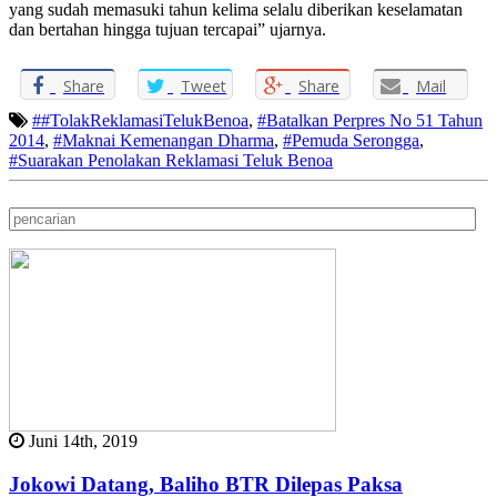
yang sudah memasuki tahun kelima selalu diberikan keselamatan
dan bertahan hingga tujuan tercapai” ujarnya.
Share
Tweet
Share
Mail
##TolakReklamasiTelukBenoa
,
#Batalkan Perpres No 51 Tahun
2014
,
#Maknai Kemenangan Dharma
,
#Pemuda Serongga
,
#Suarakan Penolakan Reklamasi Teluk Benoa
Juni 14th, 2019
Jokowi Datang, Baliho BTR Dilepas Paksa