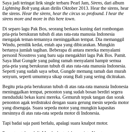
Saya jadi teringat lirik single terbaru Pearl Jam,
Sirens
, dari album
Lightning Bolt
yang akan dirilis Oktober 2013. Hear the sirens, hear
the sirens.
Hear the sirens, hear the circus so profound. I hear the
sirens more and more in this here town
.
Di separo lagu Pak Bos, seorang berkaos kuning dari rombongan
pria-pria berukuran tubuh di atas rata-rata manusia Indonesia
mengajak teman-temannya meninggalkan tempat. Dia memanggil
Windu, pemilik kedai, entah apa yang dibicarakan. Mungkin
bertanya jumlah tagihan. Beberapa di antara mereka menyalami
personil Nosstress yang baru saja mengakhiri lagu Pak Bos. Pamit.
Saya lihat Gungde yang paling ramah menyalami hampir semua
pria-pria yang berukuran tubuh di atas rata-rata manusia Indonesia.
Seperti yang sudah saya sebut, Gungde memang ramah dan murah
senyum, seperti umumnya sikap orang Bali yang sering dicitrakan.
Begitu pria-pria berukuran tubuh di atas rata-rata manusia Indonesia
meninggalkan tempat, penonton yang sudah bosan berdiri segera
menduduki bekas kursi mereka. Gemuruh tepuk tangan dan sorak
penonton agak terdistraksi dengan suara gerung mesin sepeda motor
yang disengaja. Suara sepeda motor yang mungkin kapasitas
mesinnya di atas rata-rata sepeda motor di Indonesia.
Tapi badai saja pasti berlalu, apalagi suara knalpot motor.