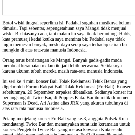
Botol wiski tinggal seperlima isi. Padahal suguhan musiknya belum
dimulai. Tapi sebentar, sepengetahuan saya Mangsi tidak menjual
wiski. Bir biasanya ada, tapi malam itu saya tidak beruntung. Habis,
kata pramusaji kedai ketika saya meminta bir. Padahal saya tidak
ingin memesan banyak, meski daya serap saya terhadap cairan bir
mungkin di atas rata-rata manusia Indonesia.
Orang terus berdatangan ke Mangsi. Banyak gadis-gadis muda
membuat keramaian malam itu jadi lebih berwarna. Setidaknya
karena ukuran tubuh mereka masih rata-rata manusia Indonesia.
Ini seri ke-4 mini konser Bali Tolak Reklamasi Teluk Benoa yang
digelar oleh Forum Rakyat Bali Tolak Reklamasi (ForBali). Konser
sebelumnya, 20 September, terpaksa dibatalkan. Sedianya konser itu
berlangsung di Twice Bar, di Poppies Kuta. Bar itu milik drummer
Superman Is Dead, Ari Astina alias JRX yang ukuran tubuhnya di
atas rata-rata manusia Indonesia.
Petang menjelang konser ForBali yang ke-3, anggota Polsek Kuta
mendatangi Twice Bar dan menanyakan surat izin keramaian untuk
konser. Pengelola Twice Bar yang merasa kawasan Kuta selalu
ramai, tidak menyiapkan izin keramaian. ForBali memilih untuk