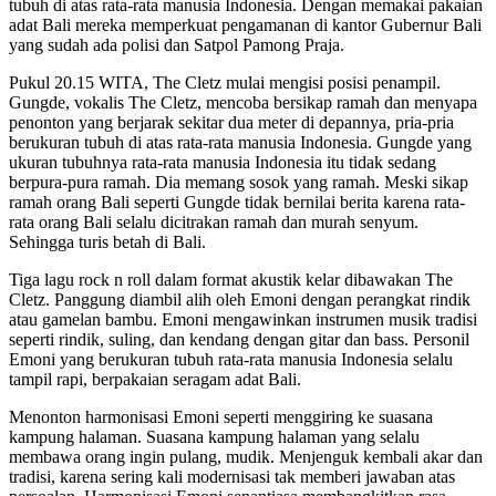
tubuh di atas rata-rata manusia Indonesia. Dengan memakai pakaian
adat Bali mereka memperkuat pengamanan di kantor Gubernur Bali
yang sudah ada polisi dan Satpol Pamong Praja.
Pukul 20.15 WITA, The Cletz mulai mengisi posisi penampil.
Gungde, vokalis The Cletz, mencoba bersikap ramah dan menyapa
penonton yang berjarak sekitar dua meter di depannya, pria-pria
berukuran tubuh di atas rata-rata manusia Indonesia. Gungde yang
ukuran tubuhnya rata-rata manusia Indonesia itu tidak sedang
berpura-pura ramah. Dia memang sosok yang ramah. Meski sikap
ramah orang Bali seperti Gungde tidak bernilai berita karena rata-
rata orang Bali selalu dicitrakan ramah dan murah senyum.
Sehingga turis betah di Bali.
Tiga lagu rock n roll dalam format akustik kelar dibawakan The
Cletz. Panggung diambil alih oleh Emoni dengan perangkat rindik
atau gamelan bambu. Emoni mengawinkan instrumen musik tradisi
seperti rindik, suling, dan kendang dengan gitar dan bass. Personil
Emoni yang berukuran tubuh rata-rata manusia Indonesia selalu
tampil rapi, berpakaian seragam adat Bali.
Menonton harmonisasi Emoni seperti menggiring ke suasana
kampung halaman. Suasana kampung halaman yang selalu
membawa orang ingin pulang, mudik. Menjenguk kembali akar dan
tradisi, karena sering kali modernisasi tak memberi jawaban atas