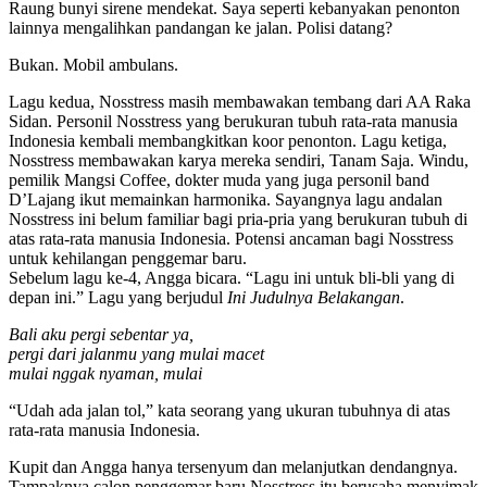
Raung bunyi sirene mendekat. Saya seperti kebanyakan penonton
lainnya mengalihkan pandangan ke jalan. Polisi datang?
Bukan. Mobil ambulans.
Lagu kedua, Nosstress masih membawakan tembang dari AA Raka
Sidan. Personil Nosstress yang berukuran tubuh rata-rata manusia
Indonesia kembali membangkitkan koor penonton. Lagu ketiga,
Nosstress membawakan karya mereka sendiri, Tanam Saja. Windu,
pemilik Mangsi Coffee, dokter muda yang juga personil band
D’Lajang ikut memainkan harmonika. Sayangnya lagu andalan
Nosstress ini belum familiar bagi pria-pria yang berukuran tubuh di
atas rata-rata manusia Indonesia. Potensi ancaman bagi Nosstress
untuk kehilangan penggemar baru.
Sebelum lagu ke-4, Angga bicara. “Lagu ini untuk bli-bli yang di
depan ini.” Lagu yang berjudul
Ini Judulnya Belakangan
.
Bali aku pergi sebentar ya,
pergi dari jalanmu yang mulai macet
mulai nggak nyaman, mulai
“Udah ada jalan tol,” kata seorang yang ukuran tubuhnya di atas
rata-rata manusia Indonesia.
Kupit dan Angga hanya tersenyum dan melanjutkan dendangnya.
Tampaknya calon penggemar baru Nosstress itu berusaha menyimak