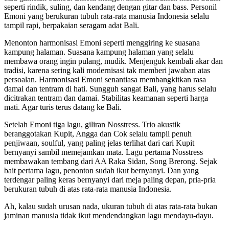
seperti rindik, suling, dan kendang dengan gitar dan bass. Personil
Emoni yang berukuran tubuh rata-rata manusia Indonesia selalu
tampil rapi, berpakaian seragam adat Bali.
Menonton harmonisasi Emoni seperti menggiring ke suasana
kampung halaman. Suasana kampung halaman yang selalu
membawa orang ingin pulang, mudik. Menjenguk kembali akar dan
tradisi, karena sering kali modernisasi tak memberi jawaban atas
persoalan. Harmonisasi Emoni senantiasa membangkitkan rasa
damai dan tentram di hati. Sungguh sangat Bali, yang harus selalu
dicitrakan tentram dan damai. Stabilitas keamanan seperti harga
mati. Agar turis terus datang ke Bali.
Setelah Emoni tiga lagu, giliran Nosstress. Trio akustik
beranggotakan Kupit, Angga dan Cok selalu tampil penuh
penjiwaan, soulful, yang paling jelas terlihat dari cari Kupit
bernyanyi sambil memejamkan mata. Lagu pertama Nosstress
membawakan tembang dari AA Raka Sidan, Song Brerong. Sejak
bait pertama lagu, penonton sudah ikut bernyanyi. Dan yang
terdengar paling keras bernyanyi dari meja paling depan, pria-pria
berukuran tubuh di atas rata-rata manusia Indonesia.
Ah, kalau sudah urusan nada, ukuran tubuh di atas rata-rata bukan
jaminan manusia tidak ikut mendendangkan lagu mendayu-dayu.