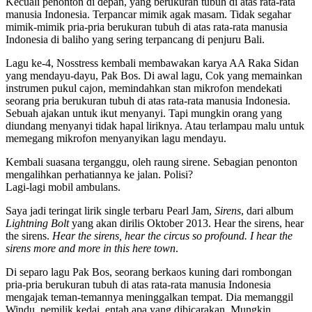
Kecuali penonton di depan, yang berukuran tubuh di atas rata-rata
manusia Indonesia. Terpancar mimik agak masam. Tidak segahar
mimik-mimik pria-pria berukuran tubuh di atas rata-rata manusia
Indonesia di baliho yang sering terpancang di penjuru Bali.
Lagu ke-4, Nosstress kembali membawakan karya AA Raka Sidan
yang mendayu-dayu, Pak Bos. Di awal lagu, Cok yang memainkan
instrumen pukul cajon, memindahkan stan mikrofon mendekati
seorang pria berukuran tubuh di atas rata-rata manusia Indonesia.
Sebuah ajakan untuk ikut menyanyi. Tapi mungkin orang yang
diundang menyanyi tidak hapal liriknya. Atau terlampau malu untuk
memegang mikrofon menyanyikan lagu mendayu.
Kembali suasana terganggu, oleh raung sirene. Sebagian penonton
mengalihkan perhatiannya ke jalan. Polisi?
Lagi-lagi mobil ambulans.
Saya jadi teringat lirik single terbaru Pearl Jam,
Sirens
, dari album
Lightning Bolt
yang akan dirilis Oktober 2013. Hear the sirens, hear
the sirens.
Hear the sirens, hear the circus so profound. I hear the
sirens more and more in this here town
.
Di separo lagu Pak Bos, seorang berkaos kuning dari rombongan
pria-pria berukuran tubuh di atas rata-rata manusia Indonesia
mengajak teman-temannya meninggalkan tempat. Dia memanggil
Windu, pemilik kedai, entah apa yang dibicarakan. Mungkin