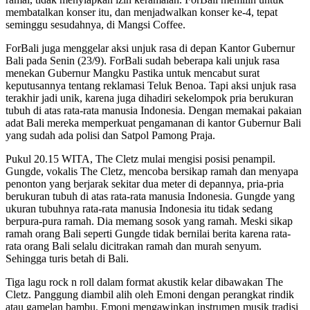
membatalkan konser itu, dan menjadwalkan konser ke-4, tepat
seminggu sesudahnya, di Mangsi Coffee.
ForBali juga menggelar aksi unjuk rasa di depan Kantor Gubernur
Bali pada Senin (23/9). ForBali sudah beberapa kali unjuk rasa
menekan Gubernur Mangku Pastika untuk mencabut surat
keputusannya tentang reklamasi Teluk Benoa. Tapi aksi unjuk rasa
terakhir jadi unik, karena juga dihadiri sekelompok pria berukuran
tubuh di atas rata-rata manusia Indonesia. Dengan memakai pakaian
adat Bali mereka memperkuat pengamanan di kantor Gubernur Bali
yang sudah ada polisi dan Satpol Pamong Praja.
Pukul 20.15 WITA, The Cletz mulai mengisi posisi penampil.
Gungde, vokalis The Cletz, mencoba bersikap ramah dan menyapa
penonton yang berjarak sekitar dua meter di depannya, pria-pria
berukuran tubuh di atas rata-rata manusia Indonesia. Gungde yang
ukuran tubuhnya rata-rata manusia Indonesia itu tidak sedang
berpura-pura ramah. Dia memang sosok yang ramah. Meski sikap
ramah orang Bali seperti Gungde tidak bernilai berita karena rata-
rata orang Bali selalu dicitrakan ramah dan murah senyum.
Sehingga turis betah di Bali.
Tiga lagu rock n roll dalam format akustik kelar dibawakan The
Cletz. Panggung diambil alih oleh Emoni dengan perangkat rindik
atau gamelan bambu. Emoni mengawinkan instrumen musik tradisi