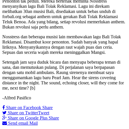
Penonton tak peduli. Mereka berteriak meminta Nosstress
menyanyikan lagu Bali Tolak Reklamasi. Lagu ini direkam
melibatkan 30an musisi Bali, disediakan untuk bebas unduh di
forbali.org sebagai anthem untuk gerakan Bali Tolak Reklamasi
Teluk Benoa. Ada yang bilang, setiap revolusi memerlukan anthem.
Bukan revolusi saja perlu anthem.
Nosstress dan beberapa musisi lain membawakan lagu Bali Tolak
Reklamasi. Disambut koor penonton. Sudah banyak yang hapal
liriknya. Menyanyikannya dengan raut wajah puas dan ceria.
Sepuas dan seceria wajah mereka meninggalkan Mangsi.
Setengah jam saya duduk bicara dan menyapa beberapa teman di
sana, dan memutuskan pulang. Di perjalanan saya berpapasan
dengan satu mobil ambulans. Raung sirenenya membuat saya
menggumamkan lagu baru Pearl Jam. Hear the sirens covering
distance in the night. The sound, echoing closer, will they come for
me, next time? [b]
-Alfred Pasifico
Share on Facebook
Share
Share on Twitter
Tweet
Share on Google Plus
Share
Send email
Mail