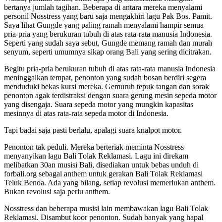
bertanya jumlah tagihan. Beberapa di antara mereka menyalami
personil Nosstress yang baru saja mengakhiri lagu Pak Bos. Pamit.
Saya lihat Gungde yang paling ramah menyalami hampir semua
pria-pria yang berukuran tubuh di atas rata-rata manusia Indonesia.
Seperti yang sudah saya sebut, Gungde memang ramah dan murah
senyum, seperti umumnya sikap orang Bali yang sering dicitrakan.
Begitu pria-pria berukuran tubuh di atas rata-rata manusia Indonesia
meninggalkan tempat, penonton yang sudah bosan berdiri segera
menduduki bekas kursi mereka. Gemuruh tepuk tangan dan sorak
penonton agak terdistraksi dengan suara gerung mesin sepeda motor
yang disengaja. Suara sepeda motor yang mungkin kapasitas
mesinnya di atas rata-rata sepeda motor di Indonesia.
Tapi badai saja pasti berlalu, apalagi suara knalpot motor.
Penonton tak peduli. Mereka berteriak meminta Nosstress
menyanyikan lagu Bali Tolak Reklamasi. Lagu ini direkam
melibatkan 30an musisi Bali, disediakan untuk bebas unduh di
forbali.org sebagai anthem untuk gerakan Bali Tolak Reklamasi
Teluk Benoa. Ada yang bilang, setiap revolusi memerlukan anthem.
Bukan revolusi saja perlu anthem.
Nosstress dan beberapa musisi lain membawakan lagu Bali Tolak
Reklamasi. Disambut koor penonton. Sudah banyak yang hapal