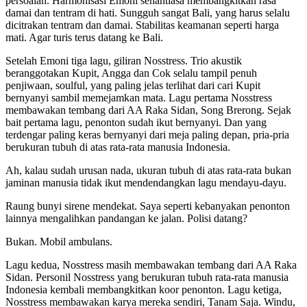
persoalan. Harmonisasi Emoni senantiasa membangkitkan rasa
damai dan tentram di hati. Sungguh sangat Bali, yang harus selalu
dicitrakan tentram dan damai. Stabilitas keamanan seperti harga
mati. Agar turis terus datang ke Bali.
Setelah Emoni tiga lagu, giliran Nosstress. Trio akustik
beranggotakan Kupit, Angga dan Cok selalu tampil penuh
penjiwaan, soulful, yang paling jelas terlihat dari cari Kupit
bernyanyi sambil memejamkan mata. Lagu pertama Nosstress
membawakan tembang dari AA Raka Sidan, Song Brerong. Sejak
bait pertama lagu, penonton sudah ikut bernyanyi. Dan yang
terdengar paling keras bernyanyi dari meja paling depan, pria-pria
berukuran tubuh di atas rata-rata manusia Indonesia.
Ah, kalau sudah urusan nada, ukuran tubuh di atas rata-rata bukan
jaminan manusia tidak ikut mendendangkan lagu mendayu-dayu.
Raung bunyi sirene mendekat. Saya seperti kebanyakan penonton
lainnya mengalihkan pandangan ke jalan. Polisi datang?
Bukan. Mobil ambulans.
Lagu kedua, Nosstress masih membawakan tembang dari AA Raka
Sidan. Personil Nosstress yang berukuran tubuh rata-rata manusia
Indonesia kembali membangkitkan koor penonton. Lagu ketiga,
Nosstress membawakan karya mereka sendiri, Tanam Saja. Windu,