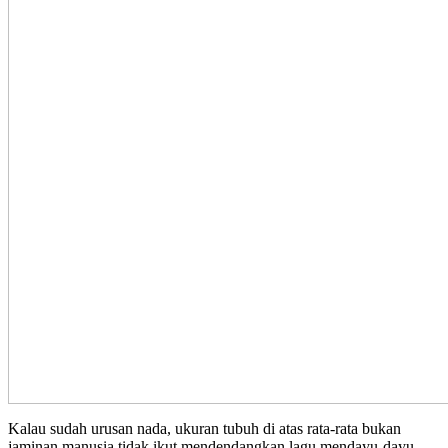
Kalau sudah urusan nada, ukuran tubuh di atas rata-rata bukan
jaminan manusia tidak ikut mendendangkan lagu mendayu-dayu.