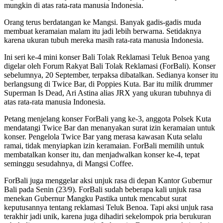
mungkin di atas rata-rata manusia Indonesia.
Orang terus berdatangan ke Mangsi. Banyak gadis-gadis muda
membuat keramaian malam itu jadi lebih berwarna. Setidaknya
karena ukuran tubuh mereka masih rata-rata manusia Indonesia.
Ini seri ke-4 mini konser Bali Tolak Reklamasi Teluk Benoa yang
digelar oleh Forum Rakyat Bali Tolak Reklamasi (ForBali). Konser
sebelumnya, 20 September, terpaksa dibatalkan. Sedianya konser itu
berlangsung di Twice Bar, di Poppies Kuta. Bar itu milik drummer
Superman Is Dead, Ari Astina alias JRX yang ukuran tubuhnya di
atas rata-rata manusia Indonesia.
Petang menjelang konser ForBali yang ke-3, anggota Polsek Kuta
mendatangi Twice Bar dan menanyakan surat izin keramaian untuk
konser. Pengelola Twice Bar yang merasa kawasan Kuta selalu
ramai, tidak menyiapkan izin keramaian. ForBali memilih untuk
membatalkan konser itu, dan menjadwalkan konser ke-4, tepat
seminggu sesudahnya, di Mangsi Coffee.
ForBali juga menggelar aksi unjuk rasa di depan Kantor Gubernur
Bali pada Senin (23/9). ForBali sudah beberapa kali unjuk rasa
menekan Gubernur Mangku Pastika untuk mencabut surat
keputusannya tentang reklamasi Teluk Benoa. Tapi aksi unjuk rasa
terakhir jadi unik, karena juga dihadiri sekelompok pria berukuran