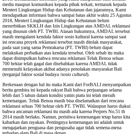
media maupun komunikasi kepada pihak terkait, termasuk kepada
Menteri Lingkungan Hidup dan Kehutanan dan jajarannya, Kami
mendapatkan informasi bahwa sampai batas akhir waktu 25 Agustus
2018, Menteri Lingkungan Hidup dan Kehutanan belum
menerbitkan SKKLH dan Izin Lingkungan atas AMDAL reklamasi
yang disusun oleh PT. TWBI. Alasan hukumnya, AMDAL tersebut
masih mengalami kendala faktor sosio kultural karena sampai saat
ini rencana proyek reklamasi tersebut masih ditolak masyarakat,
pada saat yang sama Pemrakarsa (PT. TWBI) belum dapat
melakukan perbaikan atas kendala tersebut. Oleh sebab itu maka
dapat disimpulkan bahwa rencana reklamasi Teluk Benoa seluas
700 hektar telah gagal dan disebabkan karena AMDAL tidak
memenuhi kelayakan akibat adanya penolakan masyarakat Bali
(terganjal faktor sosial budaya /
sosio cultural
).
Berkenaan dengan hal itu maka Kami dari ForBALI menyampaikan
berita gembira ini kepada rakyat Bali bahwa perjuangan selama
lebih dari 5 tahun dalam kondisi yatim piatu ini telah meraih
kemenangan. Teluk Benoa masih bisa diselamatkan dari rencana
reklamasi seluas 700 hektar oleh PT. TWBI. Walaupun harus diakui
bahwa ancaman reklamasi itu masih ada karena Perpres No.51 th
2014 masih berlaku. Namun, peristiwa kemenangan tetap harus kita
kabarkan dan rayakan. Pentingnya kemenangan ini adalah untuk
mengajarkan penguasa dan pengusaha agar tidak semena-mena
terhadap alam Bali di masa depan.