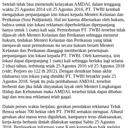
Setelah tidak bisa memenuhi kelayakan AMDAL dalam tenggang
waktu 25 Agustus 2014 s/d 25 Agustus 2016, PT. TWBI kembali
mengajukan perpanjangan izin lokasi kepada Menteri Kelautan dan
Perikanan (Susi Pudjiastuti). Hal ini karena dibenarkan oleh hukum,
bahwa untuk izin lokasi reklamasi diperbolehkan diperpanjang
hanya untuk 1 (satu) kali saja. Permohonan PT. TWBI tersebut tidak
dijawab oleh Menteri Kelautan dan Perikanan sehingga menurut
hukum, tindakan Menteri Kelautan dan Perikanan yang tidak
menjawab surat permohonan itu secara hukum berarti Menteri
Kelautan dan Perikanan dianggap memberikan persetujuan
perpanjangan izin lokasi kepada PT. TWBI. Oleh karenanya, izin
lokasi dapat diperpanjang 1 (satu) kali sehingga berlaku lagi selama
2 (dua) tahun, terhitung sejak 25 Agustus 2016 s/d 25 Agustus 2018
(
vide
; Perpres no 122 th 2012). Dengan demikian batas akhir
(daluarsa) izin lokasi yang dimiliki PT. TWBI berakhir pada 25
Agustus 2018. Sejak itu pula pembahasan AMDAL tersebut
berhenti dan jika tidak dinyatakan layak oleh Menteri Lingkungan
Hidup dan Kehutanan maka AMDAL tersebut tidak dapat dibahas
lagi dan rencana reklamasi telah gagal.
Dalam proses waktu berjalan, gerakan penolakan reklamasi Teluk
Benoa seluas 700 hektar oleh PT. TWBI semakin menguat. Alhasil
gerakan aksi massa terus digulirkan, kampanye terus dilaksanakan,
kerja-kerja berbasis ilmiah dilakukan sampai Sabtu 25 Agustus
2018. Berdasarkan informasi yang Kami kumpulkan baik melalui