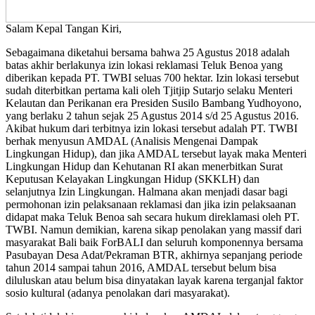
Salam Kepal Tangan Kiri,
Sebagaimana diketahui bersama bahwa 25 Agustus 2018 adalah
batas akhir berlakunya izin lokasi reklamasi Teluk Benoa yang
diberikan kepada PT. TWBI seluas 700 hektar. Izin lokasi tersebut
sudah diterbitkan pertama kali oleh Tjitjip Sutarjo selaku Menteri
Kelautan dan Perikanan era Presiden Susilo Bambang Yudhoyono,
yang berlaku 2 tahun sejak 25 Agustus 2014 s/d 25 Agustus 2016.
Akibat hukum dari terbitnya izin lokasi tersebut adalah PT. TWBI
berhak menyusun AMDAL (Analisis Mengenai Dampak
Lingkungan Hidup), dan jika AMDAL tersebut layak maka Menteri
Lingkungan Hidup dan Kehutanan RI akan menerbitkan Surat
Keputusan Kelayakan Lingkungan Hidup (SKKLH) dan
selanjutnya Izin Lingkungan. Halmana akan menjadi dasar bagi
permohonan izin pelaksanaan reklamasi dan jika izin pelaksaanan
didapat maka Teluk Benoa sah secara hukum direklamasi oleh PT.
TWBI. Namun demikian, karena sikap penolakan yang massif dari
masyarakat Bali baik ForBALI dan seluruh komponennya bersama
Pasubayan Desa Adat/Pekraman BTR, akhirnya sepanjang periode
tahun 2014 sampai tahun 2016, AMDAL tersebut belum bisa
diluluskan atau belum bisa dinyatakan layak karena terganjal faktor
sosio kultural (adanya penolakan dari masyarakat).