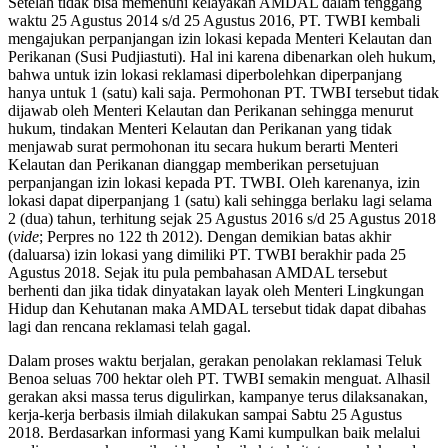
Setelah tidak bisa memenuhi kelayakan AMDAL dalam tenggang
waktu 25 Agustus 2014 s/d 25 Agustus 2016, PT. TWBI kembali
mengajukan perpanjangan izin lokasi kepada Menteri Kelautan dan
Perikanan (Susi Pudjiastuti). Hal ini karena dibenarkan oleh hukum,
bahwa untuk izin lokasi reklamasi diperbolehkan diperpanjang
hanya untuk 1 (satu) kali saja. Permohonan PT. TWBI tersebut tidak
dijawab oleh Menteri Kelautan dan Perikanan sehingga menurut
hukum, tindakan Menteri Kelautan dan Perikanan yang tidak
menjawab surat permohonan itu secara hukum berarti Menteri
Kelautan dan Perikanan dianggap memberikan persetujuan
perpanjangan izin lokasi kepada PT. TWBI. Oleh karenanya, izin
lokasi dapat diperpanjang 1 (satu) kali sehingga berlaku lagi selama
2 (dua) tahun, terhitung sejak 25 Agustus 2016 s/d 25 Agustus 2018
(
vide
; Perpres no 122 th 2012). Dengan demikian batas akhir
(daluarsa) izin lokasi yang dimiliki PT. TWBI berakhir pada 25
Agustus 2018. Sejak itu pula pembahasan AMDAL tersebut
berhenti dan jika tidak dinyatakan layak oleh Menteri Lingkungan
Hidup dan Kehutanan maka AMDAL tersebut tidak dapat dibahas
lagi dan rencana reklamasi telah gagal.
Dalam proses waktu berjalan, gerakan penolakan reklamasi Teluk
Benoa seluas 700 hektar oleh PT. TWBI semakin menguat. Alhasil
gerakan aksi massa terus digulirkan, kampanye terus dilaksanakan,
kerja-kerja berbasis ilmiah dilakukan sampai Sabtu 25 Agustus
2018. Berdasarkan informasi yang Kami kumpulkan baik melalui