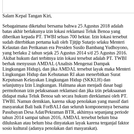
Salam Kepal Tangan Kiri,
Sebagaimana diketahui bersama bahwa 25 Agustus 2018 adalah
batas akhir berlakunya izin lokasi reklamasi Teluk Benoa yang
diberikan kepada PT. TWBI seluas 700 hektar. Izin lokasi tersebut
sudah diterbitkan pertama kali oleh Tjitjip Sutarjo selaku Menteri
Kelautan dan Perikanan era Presiden Susilo Bambang Yudhoyono,
yang berlaku 2 tahun sejak 25 Agustus 2014 s/d 25 Agustus 2016.
Akibat hukum dari terbitnya izin lokasi tersebut adalah PT. TWBI
berhak menyusun AMDAL (Analisis Mengenai Dampak
Lingkungan Hidup), dan jika AMDAL tersebut layak maka Menteri
Lingkungan Hidup dan Kehutanan RI akan menerbitkan Surat
Keputusan Kelayakan Lingkungan Hidup (SKKLH) dan
selanjutnya Izin Lingkungan. Halmana akan menjadi dasar bagi
permohonan izin pelaksanaan reklamasi dan jika izin pelaksaanan
didapat maka Teluk Benoa sah secara hukum direklamasi oleh PT.
TWBI. Namun demikian, karena sikap penolakan yang massif dari
masyarakat Bali baik ForBALI dan seluruh komponennya bersama
Pasubayan Desa Adat/Pekraman BTR, akhirnya sepanjang periode
tahun 2014 sampai tahun 2016, AMDAL tersebut belum bisa
diluluskan atau belum bisa dinyatakan layak karena terganjal faktor
sosio kultural (adanya penolakan dari masyarakat).