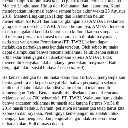
media maupun komunikasi kepada pihak terkait, termasuk kepada
Menteri Lingkungan Hidup dan Kehutanan dan jajarannya, Kami
mendapatkan informasi bahwa sampai batas akhir waktu 25 Agustus
2018, Menteri Lingkungan Hidup dan Kehutanan belum
menerbitkan SKKLH dan Izin Lingkungan atas AMDAL reklamasi
yang disusun oleh PT. TWBI. Alasan hukumnya, AMDAL tersebut
masih mengalami kendala faktor sosio kultural karena sampai saat
ini rencana proyek reklamasi tersebut masih ditolak masyarakat,
pada saat yang sama Pemrakarsa (PT. TWBI) belum dapat
melakukan perbaikan atas kendala tersebut. Oleh sebab itu maka
dapat disimpulkan bahwa rencana reklamasi Teluk Benoa seluas
700 hektar telah gagal dan disebabkan karena AMDAL tidak
memenuhi kelayakan akibat adanya penolakan masyarakat Bali
(terganjal faktor sosial budaya /
sosio cultural
).
Berkenaan dengan hal itu maka Kami dari ForBALI menyampaikan
berita gembira ini kepada rakyat Bali bahwa perjuangan selama
lebih dari 5 tahun dalam kondisi yatim piatu ini telah meraih
kemenangan. Teluk Benoa masih bisa diselamatkan dari rencana
reklamasi seluas 700 hektar oleh PT. TWBI. Walaupun harus diakui
bahwa ancaman reklamasi itu masih ada karena Perpres No.51 th
2014 masih berlaku. Namun, peristiwa kemenangan tetap harus kita
kabarkan dan rayakan. Pentingnya kemenangan ini adalah untuk
mengajarkan penguasa dan pengusaha agar tidak semena-mena
terhadap alam Bali di masa depan.