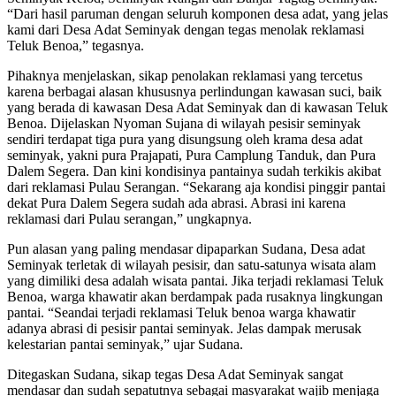
“Dari hasil paruman dengan seluruh komponen desa adat, yang jelas
kami dari Desa Adat Seminyak dengan tegas menolak reklamasi
Teluk Benoa,” tegasnya.
Pihaknya menjelaskan, sikap penolakan reklamasi yang tercetus
karena berbagai alasan khususnya perlindungan kawasan suci, baik
yang berada di kawasan Desa Adat Seminyak dan di kawasan Teluk
Benoa. Dijelaskan Nyoman Sujana di wilayah pesisir seminyak
sendiri terdapat tiga pura yang disungsung oleh krama desa adat
seminyak, yakni pura Prajapati, Pura Camplung Tanduk, dan Pura
Dalem Segera. Dan kini kondisinya pantainya sudah terkikis akibat
dari reklamasi Pulau Serangan. “Sekarang aja kondisi pinggir pantai
dekat Pura Dalem Segera sudah ada abrasi. Abrasi ini karena
reklamasi dari Pulau serangan,” ungkapnya.
Pun alasan yang paling mendasar dipaparkan Sudana, Desa adat
Seminyak terletak di wilayah pesisir, dan satu-satunya wisata alam
yang dimiliki desa adalah wisata pantai. Jika terjadi reklamasi Teluk
Benoa, warga khawatir akan berdampak pada rusaknya lingkungan
pantai. “Seandai terjadi reklamasi Teluk benoa warga khawatir
adanya abrasi di pesisir pantai seminyak. Jelas dampak merusak
kelestarian pantai seminyak,” ujar Sudana.
Ditegaskan Sudana, sikap tegas Desa Adat Seminyak sangat
mendasar dan sudah sepatutnya sebagai masyarakat wajib menjaga