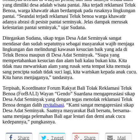
yang dimiliki desa adalah wisata pantai. Jika terjadi reklamasi Teluk
Benoa, warga khawatir akan berdampak pada rusaknya lingkungan
pantai. “Seandai terjadi reklamasi Teluk benoa warga khawatir
adanya abrasi di pesisir pantai seminyak. Jelas dampak merusak
kelestarian pantai seminyak,” ujar Sudana.
Ditegaskan Sudana, sikap tegas Desa Adat Seminyak sangat
mendasar dan sudah sepatutnya sebagai masyarakat wajib menjaga
lingkungan dan melindungi kawasan kesucian baik yang ada di
Teluk Benoa maupun di Desa Adat Seminyak. “Siapa yang
mempertahankan kesucian dan alam bali kalau bukan kita. Kita
tidak mau mewariskan alam yang rusak serta tempat kita memuja
sang pencipta sudah tidak suci lagi, kita wariskan kepada anak cucu.
Kita harus menjaganya,” tandasnya.
Terpisah, Koordinator Forum Rakyat Bali Tolak Reklamasi Teluk
Benoa (ForBALI) Wayan “Gendo” Suardana mengapreasiasi sikap
Desa Adat Seminyak yang dengan tegas menolak reklamasi Teluk
Benoa dengan dalih
revitalisasi
. “Kami sangat mengapresiasi sikap
Desa Adat Seminyak. Saatnya masyarakat Bali bersatu, bersama-
sama menjaga pelemahan Bali agar lestari dan demi anak cucu
kedepannya,” pungkasnya.
Share
Tweet
Share
Mail