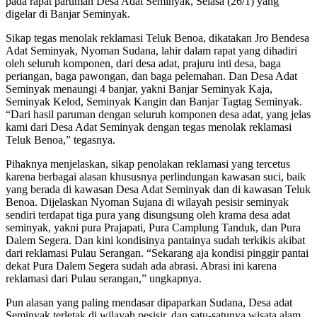
pada rapat paruman Desa Adat Seminyak, Selasa (26/1) yang
digelar di Banjar Seminyak.
Sikap tegas menolak reklamasi Teluk Benoa, dikatakan Jro Bendesa
Adat Seminyak, Nyoman Sudana, lahir dalam rapat yang dihadiri
oleh seluruh komponen, dari desa adat, prajuru inti desa, baga
periangan, baga pawongan, dan baga pelemahan. Dan Desa Adat
Seminyak menaungi 4 banjar, yakni Banjar Seminyak Kaja,
Seminyak Kelod, Seminyak Kangin dan Banjar Tagtag Seminyak.
“Dari hasil paruman dengan seluruh komponen desa adat, yang jelas
kami dari Desa Adat Seminyak dengan tegas menolak reklamasi
Teluk Benoa,” tegasnya.
Pihaknya menjelaskan, sikap penolakan reklamasi yang tercetus
karena berbagai alasan khususnya perlindungan kawasan suci, baik
yang berada di kawasan Desa Adat Seminyak dan di kawasan Teluk
Benoa. Dijelaskan Nyoman Sujana di wilayah pesisir seminyak
sendiri terdapat tiga pura yang disungsung oleh krama desa adat
seminyak, yakni pura Prajapati, Pura Camplung Tanduk, dan Pura
Dalem Segera. Dan kini kondisinya pantainya sudah terkikis akibat
dari reklamasi Pulau Serangan. “Sekarang aja kondisi pinggir pantai
dekat Pura Dalem Segera sudah ada abrasi. Abrasi ini karena
reklamasi dari Pulau serangan,” ungkapnya.
Pun alasan yang paling mendasar dipaparkan Sudana, Desa adat
Seminyak terletak di wilayah pesisir, dan satu-satunya wisata alam