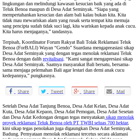
lingkungan dan melindungi kawasan kesucian baik yang ada di
Teluk Benoa maupun di Desa Adat Seminyak. “Siapa yang
mempertahankan kesucian dan alam bali kalau bukan kita. Kita
tidak mau mewariskan alam yang rusak serta tempat kita memuja
sang pencipta sudah tidak suci lagi, kita wariskan kepada anak cucu.
Kita harus menjaganya,” tandasnya.
Terpisah, Koordinator Forum Rakyat Bali Tolak Reklamasi Teluk
Benoa (ForBALI) Wayan “Gendo” Suardana mengapreasiasi sikap
Desa Adat Seminyak yang dengan tegas menolak reklamasi Teluk
Benoa dengan dalih
revitalisasi
. “Kami sangat mengapresiasi sikap
Desa Adat Seminyak. Saatnya masyarakat Bali bersatu, bersama-
sama menjaga pelemahan Bali agar lestari dan demi anak cucu
kedepannya,” pungkasnya.
Share
Tweet
Share
Mail
Setelah Desa Adat Tanjung Benoa, Desa Adat Kelan, Desa Adat
Kuta, Desa Adat Kepaon, Desa Adat Pemogan, Desa Adat Sesetan
dan Desa Adat Kedongan dengan tegas menyatakan
sikap menolak
proyek reklamasi Teluk Benoa oleh PT TWBI seluas 700 hektar
,
kini sikap tegas penolakan juga digaungkan Desa Adat Seminyak,
Badung. Pernyataan menolak reklamasi tercetus secara aklamasi