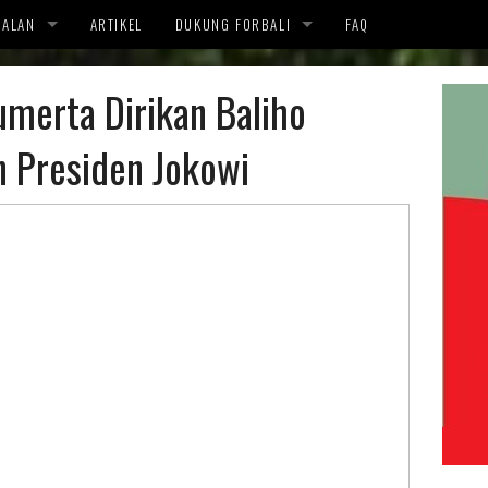
OALAN
ARTIKEL
DUKUNG FORBALI
FAQ
APA KAMI MENOLAK
DUKUNGAN
merta Dirikan Baliho
ENSI
 Presiden Jokowi
OLOGI