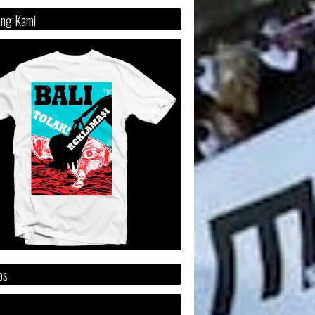
ng Kami
os