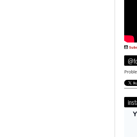
Subs
@fo
Proble
ins