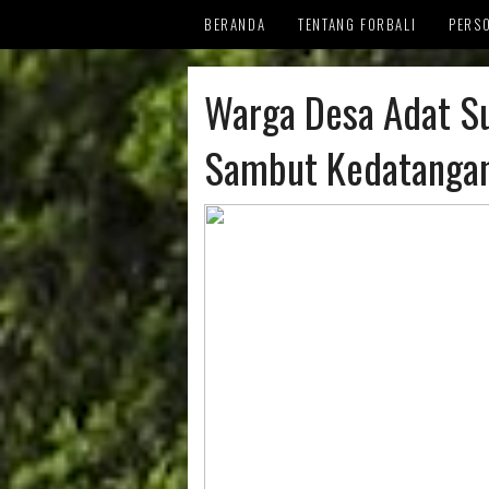
BERANDA
TENTANG FORBALI
PERS
MENG
Warga Desa Adat Su
REFER
Sambut Kedatangan
KRON