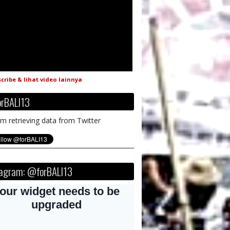
cribe & lihat video lainnya
rBALI13
m retrieving data from Twitter
tagram: @forBALI13