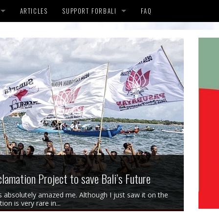
ARTICLES
SUPPORT FORBALI
FAQ
FUSE
GY
lamation Project to save Bali’s Future
s absolutely amazed me. Although I just saw it on the
on is very rare in...