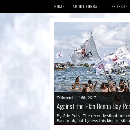
HOME
ABOUT FORBALI
THE ISSUE
WHY WE RE
REFERENCE
CHRONOLO
November 16th, 2017
Against the Plan Benoa Bay Rec
By Gde Putra The recently situation ha
Facebook, but I guess this kind of situati