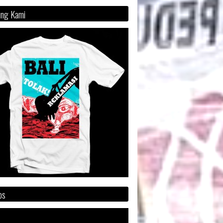
ng Kami
os