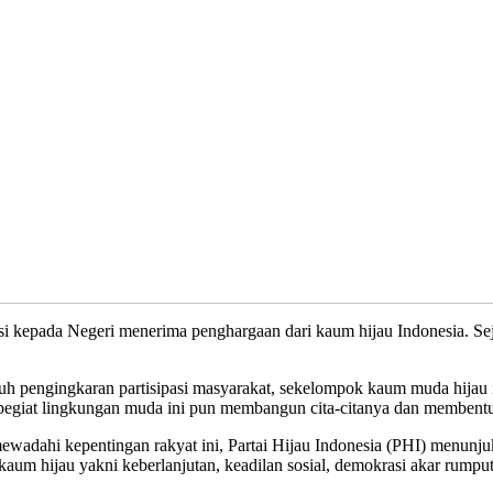
usi kepada Negeri menerima penghargaan dari kaum hijau Indonesia. Sej
penuh pengingkaran partisipasi masyarakat, sekelompok kaum muda hijau 
egiat lingkungan muda ini pun membangun cita-citanya dan membentuk
wadahi kepentingan rakyat ini, Partai Hijau Indonesia (PHI) menun
aum hijau yakni keberlanjutan, keadilan sosial, demokrasi akar rumpu