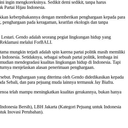
ini ingin mengkoreksinya. Sedikit demi sedikit, tanpa harus
 Partai Hijau Indonesia.
jukkan keberpihakannya dengan memberikan penghargaan kepada para
t, penghargaan pada keragaman, kearifan ekologis dan tanpa
Lestari. Gendo adalah seorang pegiat lingkungan hidup yang
k Reklamasi melalui ForBALI.
 mungkin terjadi adalah spin karena partai politik masih memiliki
ndonesia. Setidaknya, sebagai sebuah partai politik, lembaga ini
dian mendegradasi kualitas lingkungan hidup di Indonesia. Tapi
tuturnya menjelaskan alasan penerimaan penghargaan.
rsebut. Penghargaan yang diterima oleh Gendo didedikasikan kepada
da Sebali, dan para pejuang muda lainnya termasuk Jay Biafra.
k Benoa telah mampu meningkatkan kualitas gerakannya, bukan hanya
ndonesia Bersih), LBH Jakarta (Kategori Pejuang untuk Indonesia
tuk Inovasi Perubahan).