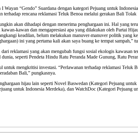
h I Wayan “Gendo” Suardana dengan kategori Pejuang untuk Indonesia 
n terhadap rencana reklamasi Teluk Benoa melalui gerakan Bali Tola
in akan dihadapi dengan menerima penghargaan ini. Hal yang terutama
i kawan-kawan dan mengapresiasi apa yang dilakukan oleh Partai Hijau I
gkangi keadilan, belum melakukan manuver-manuver politik yang kemu
nghargaan) ini yang pertama kali akan saya buang ke tempat sampah,” 
 dari reklamasi yang akan mengubah fungsi sosial ekologis kawasan te
l dunia, seperti Pendeta Hindu Ratu Peranda Made Gunung, Ratu Peran
pul untuk mengkritisi investasi. “Perlawanan terhadap reklamasi Telu
peradaban Bali,” pungkasnya.
argaan hijau lain seperti Novel Baswedan (Kategori Pejuang untuk I
ejuang untuk Indonesia Merdeka), dan WatchDoc (Kategori Pejuang un