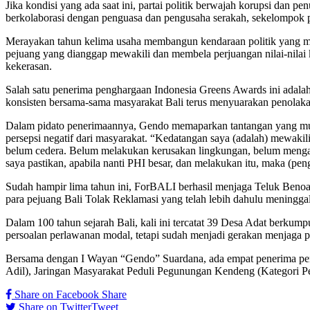
Jika kondisi yang ada saat ini, partai politik berwajah korupsi dan 
berkolaborasi dengan penguasa dan pengusaha serakah, sekelompok p
Merayakan tahun kelima usaha membangun kendaraan politik yang me
pejuang yang dianggap mewakili dan membela perjuangan nilai-nilai k
kekerasan.
Salah satu penerima penghargaan Indonesia Greens Awards ini adala
konsisten bersama-sama masyarakat Bali terus menyuarakan penolaka
Dalam pidato penerimaannya, Gendo memaparkan tantangan yang mungk
persepsi negatif dari masyarakat. “Kedatangan saya (adalah) mewakil
belum cedera. Belum melakukan kerusakan lingkungan, belum mengan
saya pastikan, apabila nanti PHI besar, dan melakukan itu, maka (pe
Sudah hampir lima tahun ini, ForBALI berhasil menjaga Teluk Benoa
para pejuang Bali Tolak Reklamasi yang telah lebih dahulu meningga
Dalam 100 tahun sejarah Bali, kali ini tercatat 39 Desa Adat berkum
persoalan perlawanan modal, tetapi sudah menjadi gerakan menjaga 
Bersama dengan I Wayan “Gendo” Suardana, ada empat penerima pengh
Adil), Jaringan Masyarakat Peduli Pegunungan Kendeng (Kategori P
Share on Facebook
Share
Share on Twitter
Tweet