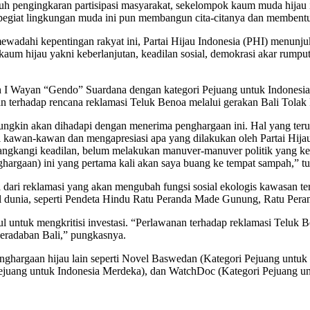
penuh pengingkaran partisipasi masyarakat, sekelompok kaum muda hijau 
egiat lingkungan muda ini pun membangun cita-citanya dan membentuk
wadahi kepentingan rakyat ini, Partai Hijau Indonesia (PHI) menun
aum hijau yakni keberlanjutan, keadilan sosial, demokrasi akar rumpu
h I Wayan “Gendo” Suardana dengan kategori Pejuang untuk Indonesia 
n terhadap rencana reklamasi Teluk Benoa melalui gerakan Bali Tola
in akan dihadapi dengan menerima penghargaan ini. Hal yang terutama
i kawan-kawan dan mengapresiasi apa yang dilakukan oleh Partai Hijau I
gkangi keadilan, belum melakukan manuver-manuver politik yang kemu
nghargaan) ini yang pertama kali akan saya buang ke tempat sampah,” 
 dari reklamasi yang akan mengubah fungsi sosial ekologis kawasan te
l dunia, seperti Pendeta Hindu Ratu Peranda Made Gunung, Ratu Peran
pul untuk mengkritisi investasi. “Perlawanan terhadap reklamasi Telu
peradaban Bali,” pungkasnya.
argaan hijau lain seperti Novel Baswedan (Kategori Pejuang untuk I
ejuang untuk Indonesia Merdeka), dan WatchDoc (Kategori Pejuang un