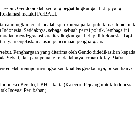
Lestari. Gendo adalah seorang pegiat lingkungan hidup yang
k Reklamasi melalui ForBALI.
 mungkin terjadi adalah spin karena partai politik masih memiliki
ndonesia. Setidaknya, sebagai sebuah partai politik, lembaga ini
dian mendegradasi kualitas lingkungan hidup di Indonesia. Tapi
tuturnya menjelaskan alasan penerimaan penghargaan.
rsebut. Penghargaan yang diterima oleh Gendo didedikasikan kepada
da Sebali, dan para pejuang muda lainnya termasuk Jay Biafra.
k Benoa telah mampu meningkatkan kualitas gerakannya, bukan hanya
ndonesia Bersih), LBH Jakarta (Kategori Pejuang untuk Indonesia
tuk Inovasi Perubahan).