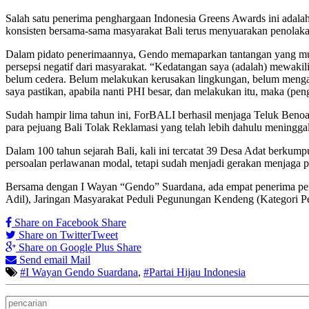
Salah satu penerima penghargaan Indonesia Greens Awards ini adala
konsisten bersama-sama masyarakat Bali terus menyuarakan penolaka
Dalam pidato penerimaannya, Gendo memaparkan tantangan yang mungk
persepsi negatif dari masyarakat. “Kedatangan saya (adalah) mewakil
belum cedera. Belum melakukan kerusakan lingkungan, belum mengan
saya pastikan, apabila nanti PHI besar, dan melakukan itu, maka (pe
Sudah hampir lima tahun ini, ForBALI berhasil menjaga Teluk Benoa
para pejuang Bali Tolak Reklamasi yang telah lebih dahulu meningga
Dalam 100 tahun sejarah Bali, kali ini tercatat 39 Desa Adat berkum
persoalan perlawanan modal, tetapi sudah menjadi gerakan menjaga 
Bersama dengan I Wayan “Gendo” Suardana, ada empat penerima pengh
Adil), Jaringan Masyarakat Peduli Pegunungan Kendeng (Kategori P
Share on Facebook
Share
Share on Twitter
Tweet
Share on Google Plus
Share
Send email
Mail
#I Wayan Gendo Suardana
,
#Partai Hijau Indonesia