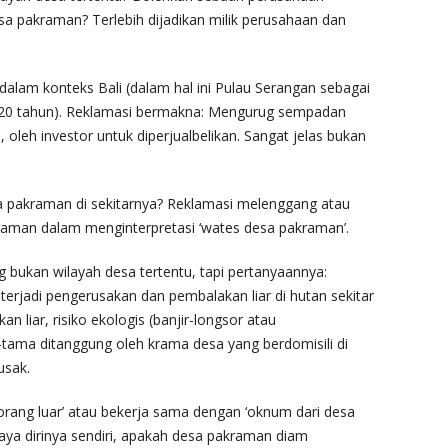
sa pakraman? Terlebih dijadikan milik perusahaan dan
 dalam konteks Bali (dalam hal ini Pulau Serangan sebagai
r 20 tahun). Reklamasi bermakna: Mengurug sempadan
, oleh investor untuk diperjualbelikan. Sangat jelas bukan
sa pakraman di sekitarnya? Reklamasi melenggang atau
raman dalam menginterpretasi ‘wates desa pakraman’.
bukan wilayah desa tertentu, tapi pertanyaannya:
terjadi pengerusakan dan pembalakan liar di hutan sekitar
n liar, risiko ekologis (banjir-longsor atau
tama ditanggung oleh krama desa yang berdomisili di
usak.
‘orang luar’ atau bekerja sama dengan ‘oknum dari desa
aya dirinya sendiri, apakah desa pakraman diam