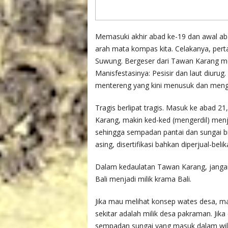
Memasuki akhir abad ke-19 dan awal aba
arah mata kompas kita. Celakanya, perta
Suwung. Bergeser dari Tawan Karang men
Manisfestasinya: Pesisir dan laut diurug
mentereng yang kini menusuk dan menghuj
Tragis berlipat tragis. Masuk ke abad 2
Karang, makin ked-ked (mengerdil) menja
sehingga sempadan pantai dan sungai bis
asing, disertifikasi bahkan diperjual-bel
Dalam kedaulatan Tawan Karang, jangan
Bali menjadi milik krama Bali.
Jika mau melihat konsep wates desa, mak
sekitar adalah milik desa pakraman. Ji
sempadan sungai yang masuk dalam wil