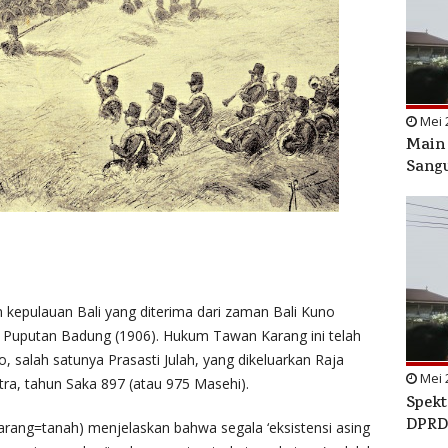
Mei 
Main 
Sang
kepulauan Bali yang diterima dari zaman Bali Kuno
n Puputan Badung (1906). Hukum Tawan Karang ini telah
o, salah satunya Prasasti Julah, yang dikeluarkan Raja
Mei 
a, tahun Saka 897 (atau 975 Masehi).
Spekt
DPRD
ang=tanah) menjelaskan bahwa segala ‘eksistensi asing