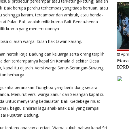
 sesuai prosedur (terdampar atau terkatung-katung) adalah
i. Baik berupa perahu terhempas yang tiada bertuan, atau
hu sehingga karam, terdampar dan ambruk, atau benda-
ai Pulau Bali, adalah milik krama Bali. Benda-benda
ilik krama yang menemukannya.
bisa dijarah warga. Itulah hak tawan karang.
n heroik Raja Badung dan keluarga serta orang terpilih
April
Marah
la dari terdamparnya kapal Sri Komala di sekitar Desa
DPRD 
, kapal itu dijarah. Versi warga Sanur-Serangan-Suwung,
atan berharga.
engusaha peranakan Tionghoa yang berlindung secara
nda. Menurut versi warga Sanur dan Serangan kapal itu
nda untuk menyerang kedaulatan Bali. ‘Gedebege muat
na), begitu sindiran lagu anak-anak Bali yang sampai
 usai Puputan Badung.
r tentang apa yang terjadi. Warga kukuh bahwa kapal Sri