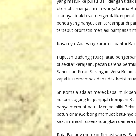
yang masuk ke pulau Bali’ dengan tidak
otomatis menjadi milih warga/krama Bal
tuannya tidak bisa mengendalikan pera
benda yang hanyut dan terdampar di pant
tersebut otomatis menjadi pampasan m
Kasarnya: Apa yang karam di pantai Bali 
Puputan Badung (1906), atau pengorbana
di sekitar kerajaan, pecah karena bermu
Sanur dan Pulau Serangan. Versi Belanda
kapal itu terhempas dan tidak berisi mu
Sri Komala adalah merek kapal milik p
hukum dagang ke penjajah kompeni Bela
hanya memuat batu. Menjadi alibi Bela
batun cina‘ (Gerbong memuat batu-nya ci
saat ini masih disenandungkan dari era
Raja Badung merekonfirmasi warga Sanu