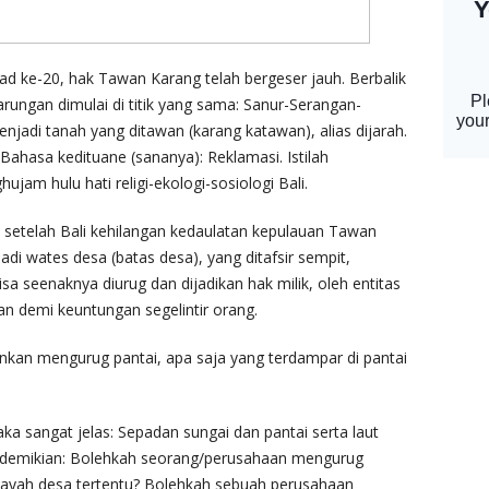
d ke-20, hak Tawan Karang telah bergeser jauh. Berbalik
rungan dimulai di titik yang sama: Sanur-Serangan-
jadi tanah yang ditawan (karang katawan), alias dijarah.
. Bahasa kedituane (sananya): Reklamasi. Istilah
am hulu hati religi-ekologi-sosiologi Bali.
1, setelah Bali kehilangan kedaulatan kepulauan Tawan
di wates desa (batas desa), yang ditafsir sempit,
a seenaknya diurug dan dijadikan hak milik, oleh entitas
ikan demi keuntungan segelintir orang.
kan mengurug pantai, apa saja yang terdampar di pantai
a sangat jelas: Sepadan sungai dan pantai serta laut
ka demikian: Bolehkah seorang/perusahaan mengurug
ayah desa tertentu? Bolehkah sebuah perusahaan