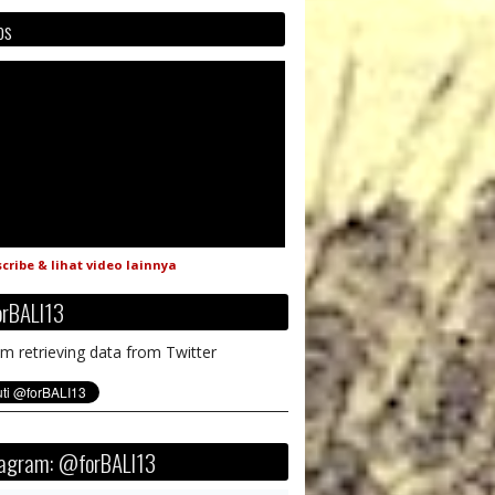
os
cribe & lihat video lainnya
rBALI13
m retrieving data from Twitter
tagram: @forBALI13