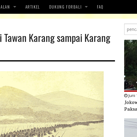
OALAN
ARTIKEL
DUKUNG FORBALI
FAQ
APA KAMI MENOLAK
DUKUNGAN
ari Tawan Karang sampai Karang
ENSI
OLOGI
Juni 
Jokow
Paks