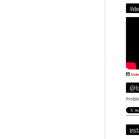
Vide
Subs
@fo
Proble
ins