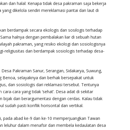
ehkan dan halal: Kenapa tidak desa pakraman saja bekerja
ang dikelola sendiri mereklamasi pantai dan laut di
kan berdampak secara ekologis dan sosilogis terhadap
. Sama halnya dengan pembalakan liar di sebuah hutan
wilayah pakraman, yang resiko ekologi dan sosiologisnya
i-religiusitas dan berdampak sosiologis terhadap desa-
 Desa Pakraman Sanur, Serangan, Sidakarya, Suwung,
 Benoa, selayaknya dan berhak bersepakat untuk
s, dan sosiologis dari reklamasi tersebut. Tentunya
 cara-cara yang tidak ‘sehat’. Desa adat di sekitar
 bijak dan berargumentasi dengan cerdas. Kalau tidak
 sudah pasti konflik horisontal dan vertikal.
 Bali, pada abad ke-9 dan ke-10 memperjuangkan Tawan
ngan leluhur dalam menafsir dan membela kedaulatan desa